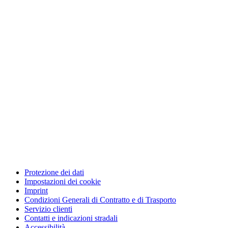
Protezione dei dati
Impostazioni dei cookie
Imprint
Condizioni Generali di Contratto e di Trasporto
Servizio clienti
Contatti e indicazioni stradali
Accessibilità