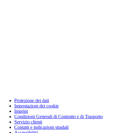
Protezione dei dati
Impostazioni dei cookie
Imprint
Condizioni Generali di Contratto e di Trasporto
Servizio clienti
Contatti e indicazioni stradali
Accessibilità