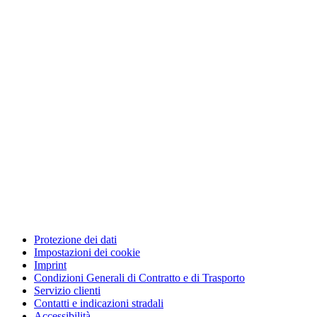
Protezione dei dati
Impostazioni dei cookie
Imprint
Condizioni Generali di Contratto e di Trasporto
Servizio clienti
Contatti e indicazioni stradali
Accessibilità