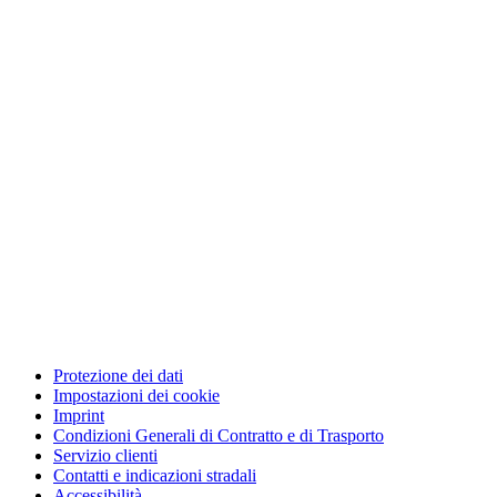
Protezione dei dati
Impostazioni dei cookie
Imprint
Condizioni Generali di Contratto e di Trasporto
Servizio clienti
Contatti e indicazioni stradali
Accessibilità