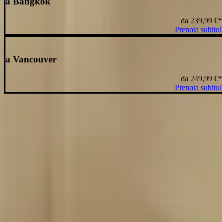
a Bangkok
da
239,99 €
*
Prenota subito!
a Vancouver
da
249,99 €
*
Prenota subito!
* Nota a piè di pagina: prezzo per persona e tratta che include tasse 
prezzi sono stati disponibili nelle ultime 24 ore e potrebbero non esser
possono essere Economy Light o Economy Zero, ovvero le opzioni tariffa
il
bagaglio da stiva
o altri servizi opzionali. Si applicano
termini e con
FAQ Domande frequenti
Condor offre voli last minute?