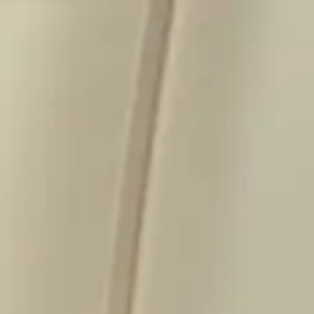
Vai al contenuto
Menu
Esplora
Prenota
Il mio viaggio
Informazioni e servizi
IT | Italiano
Offerte
Extra di viaggio
Prenota
Cerca. Prenota. Vola! Sul nostro portale di prenotazione troverai tutti i d