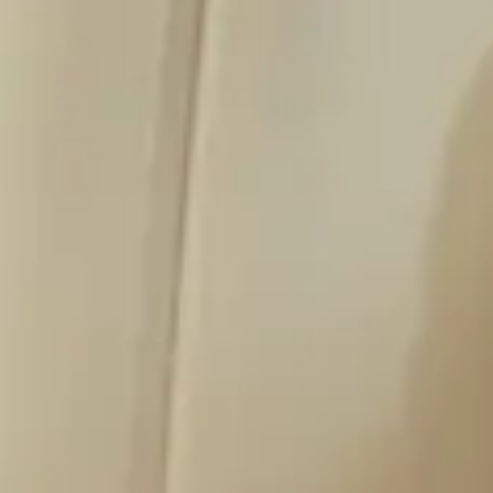
Tutte le offerte. Tutti gli extra.
Offerte di voli
In questa pagina puoi trovare tutte le nostre offerte sui voli Condor pe
Vai alle offerte sui voli Condor
Extra di viaggio
Esplora gli extra che renderanno il tuo prossimo viaggio ancora più fac
A tutti gli extra di viaggio Condor
Altre fantastiche offerte e servizi