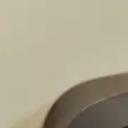
ettagli sui servizi relativi ai nostri voli e sugli extra di viaggio che pot