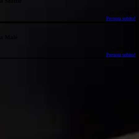
a Seattle
da
249,99 €
*
Prenota subito!
a Malé
da
269,99 €
*
Prenota subito!