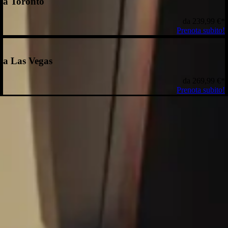
a Toronto
da
239,99 €
*
Prenota subito!
a Las Vegas
da
269,99 €
*
Prenota subito!
e spese quando si prenota un volo di ritorno contemporaneamente. I
e disponibili al momento. Le tariffe indicate per la
Economy Class
rie più restrittive. Potrebbero essere applicati costi aggiuntivi per
dizioni generali
.