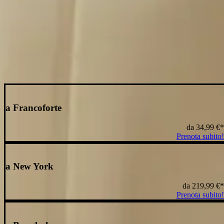
Extra del volo
Scopri tutti gli extra per rendere il tuo volo con Condor il più piacevol
Mostra tutti gli extra per il volo
Le nostre offerte di volo più economiche
a Francoforte
da
34,99 €
*
Prenota subito!
a New York
da
219,99 €
*
Prenota subito!