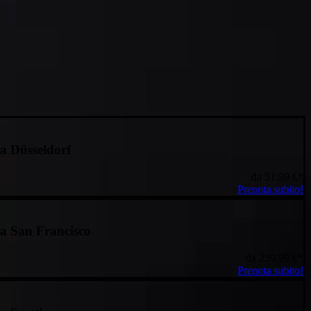
a Düsseldorf
da
51,99 €
*
Prenota subito!
a San Francisco
da
239,99 €
*
Prenota subito!