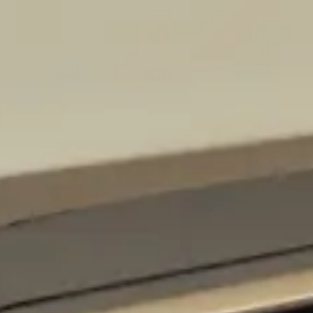
rai prenotare per personalizzare il tuo arrivo o la tua partenza.